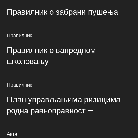
Правилник о забрани пушења
Правилник
Правилник о ванредном
школовању
Правилник
План управљањима ризицима –
родна равноправност –
Акта