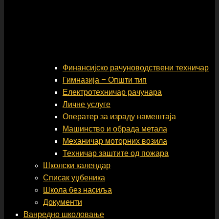
Финансијско рачуноводствени техничар
Гимназија – Општи тип
Електротехничар рачунара
Личне услуге
Оператер за израду намештаја
Машинство и обрада метала
Механичар моторних возила
Техничар заштите од пожара
Школски календар
Списак уџбеника
Школа без насиља
Документи
Ванредно школовање