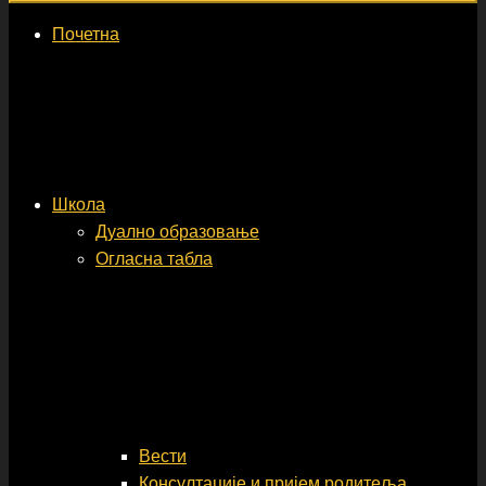
Почетна
Школа
Дуално образовање
Огласна табла
Вести
Консултације и пријем родитеља