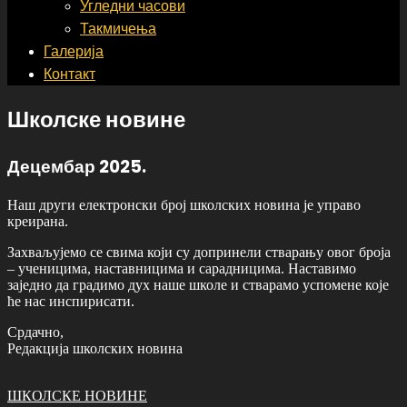
Угледни часови
Такмичења
Галерија
Контакт
Школске новине
Децембар 2025.
Наш други електронски број школских новина је управо
креирана.
Захваљујемо се свима који су допринели стварању овог броја
– ученицима, наставницима и сарадницима. Наставимо
заједно да градимо дух наше школе и стварамо успомене које
ће нас инспирисати.
Срдачно,
Редакција школских новина
ШКОЛСКЕ НОВИНЕ