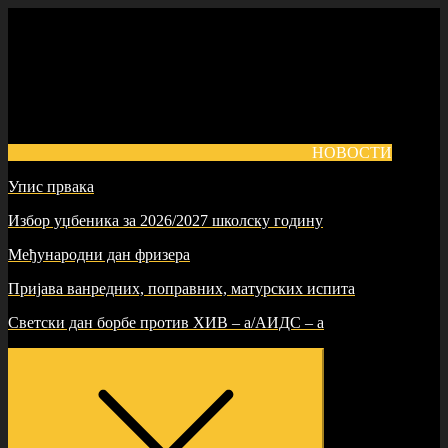
Skip
to
content
НОВОСТИ
Упис првака
Избор уџбеника за 2026/2027 школску годину
Међународни дан фризера
Пријава ванредних, поправних, матурских испита
Светски дан борбе против ХИВ – а/АИДС – а