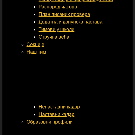
Распоред часова
План писаних провера
Додатна и допунска настава
Тимови у школи
Стручна већа
Секције
Наш тим
Ненаставни кадар
Наставни кадар
Образовни профили