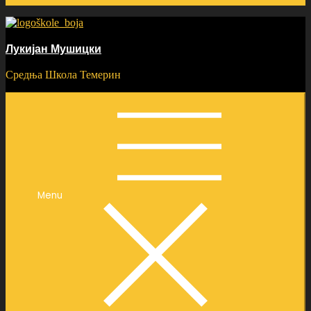
Лукијан Мушицки
Средња Школа Темерин
Menu