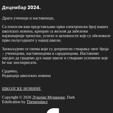
Децембар 2024.
Драги ученици и наставници,
Са поносом вам представљамо први електронски број наших
школских новина, креиран са жељом да забележи
најзначајније тренутке, успехе и активности које су обележиле
прво полугодиште у нашој школи.
Захваљујемо се свима који су допринели стварању овог броја
– ученицима, наставницима и сарадницима. Наставимо
заједно да градимо дух наше школе и стварамо успомене које
ће нас инспирисати.
Срдачно,
Редакција школских новина
ШКОЛСКЕ НОВИНЕ
Copyright © 2026
Лукијан Мушицки
. Dark
Edufication by
Themepalace
Facebook