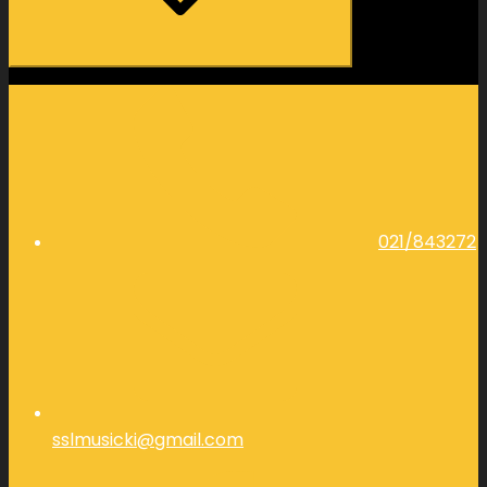
021/843272
sslmusicki@gmail.com
Facebook