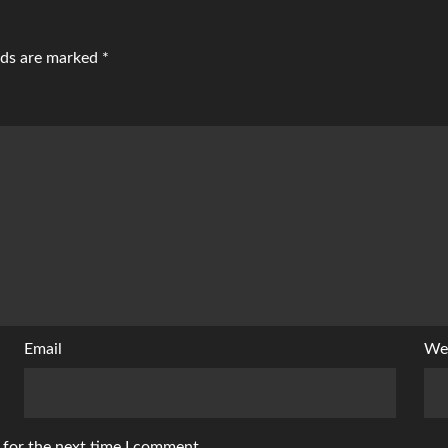
elds are marked
*
Email
We
 for the next time I comment.