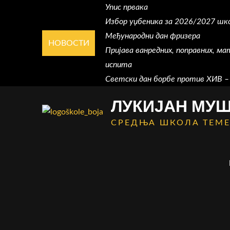
Skip
Упис првака
to
Избор уџбеника за 2026/2027 шк
content
Међународни дан фризера
НОВОСТИ
Пријава ванредних, поправних, ма
испита
Светски дан борбе против ХИВ –
ЛУКИЈАН МУ
СРЕДЊА ШКОЛА ТЕМ