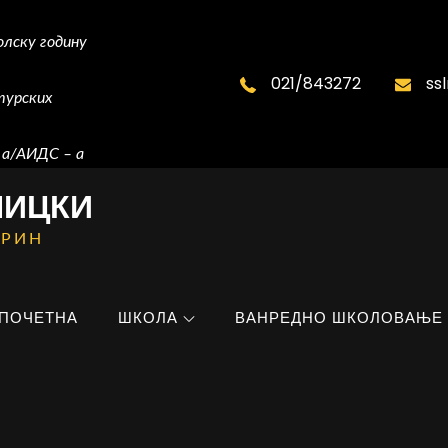
олску годину
021/843272
ss
турских
 а/АИДС – а
ШИЦКИ
ЕРИН
ПОЧЕТНА
ШКОЛА
ВАНРЕДНО ШКОЛОВАЊЕ