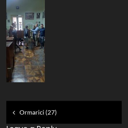
Post
Ormarici (27)
navigation