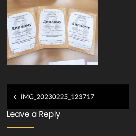
Post
IMG_20230225_123717
navigation
Leave a Reply