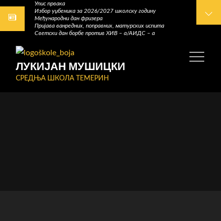
Упис првака
Skip
Избор уџбеника за 2026/2027 школску годину
Међународни дан фризера
to
Пријава ванредних, поправних, матурских испита
content
Светски дан борбе против ХИВ – а/АИДС – а
ЛУКИЈАН МУШИЦКИ
СРЕДЊА ШКОЛА ТЕМЕРИН