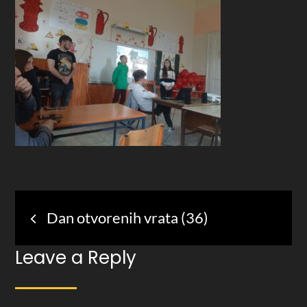
Post
Dan otvorenih vrata (36)
navigation
Leave a Reply