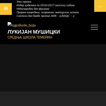
Упис првака
Skip
Избор уџбеника за 2026/2027 школску годину
Међународни дан фризера
to
Пријава ванредних, поправних, матурских испита
content
Светски дан борбе против ХИВ – а/АИДС – а
ЛУКИЈАН МУШИЦКИ
СРЕДЊА ШКОЛА ТЕМЕРИН