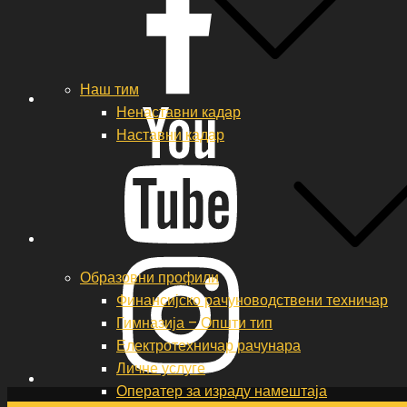
Наш тим
Ненаставни кадар
YouTube
Наставни кадар
Instagram
Образовни профили
Финансијско рачуноводствени техничар
Гимназија – Општи тип
Електротехничар рачунара
Личне услуге
Оператер за израду намештаја