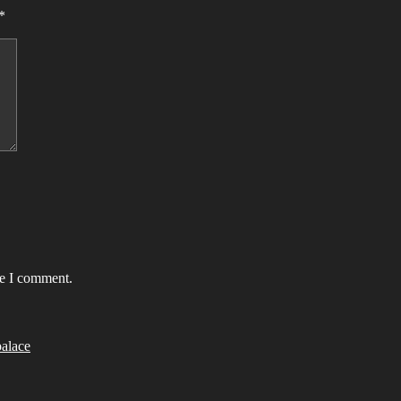
*
me I comment.
alace