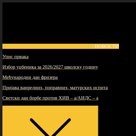
Skip
to
content
НОВОСТИ
Упис првака
Избор уџбеника за 2026/2027 школску годину
Међународни дан фризера
Пријава ванредних, поправних, матурских испита
Светски дан борбе против ХИВ – а/АИДС – а