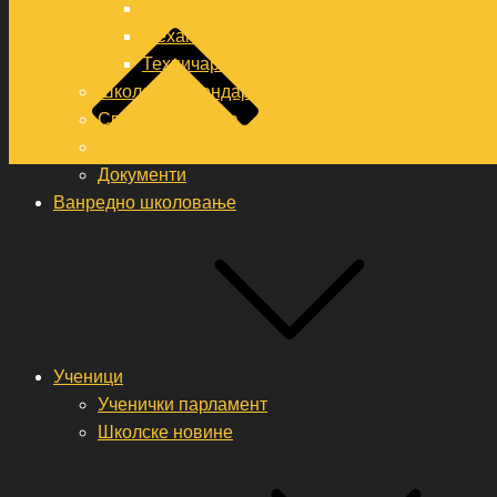
Машинство и обрада метала
Механичар моторних возила
Техничар заштите од пожара
Школски календар
Списак уџбеника
Школа без насиља
Документи
Ванредно школовање
Ученици
Ученички парламент
Школске новине