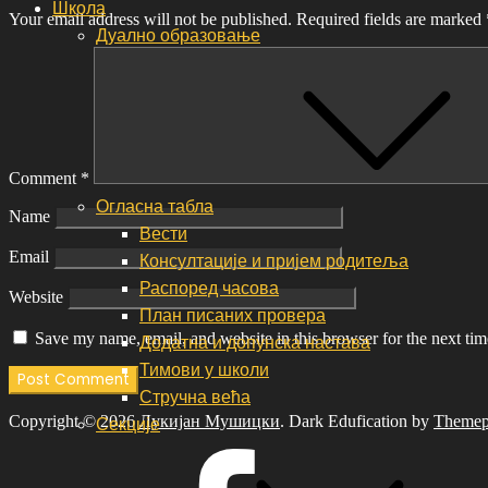
Школа
Your email address will not be published.
Required fields are marked
Дуално образовање
Comment
*
Огласна табла
Name
Вести
Email
Консултације и пријем родитеља
Распоред часова
Website
План писаних провера
Save my name, email, and website in this browser for the next ti
Додатна и допунска настава
Тимови у школи
Стручна већа
Секције
Copyright © 2026
Лукијан Мушицки
. Dark Edufication by
Themep
Facebook