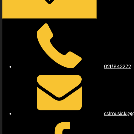
021/843272
sslmusicki@
Facebook