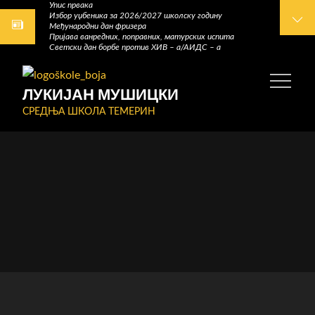
Упис првака
Skip
Избор уџбеника за 2026/2027 школску годину
Међународни дан фризера
to
Пријава ванредних, поправних, матурских испита
content
Светски дан борбе против ХИВ – а/АИДС – а
ЛУКИЈАН МУШИЦКИ
СРЕДЊА ШКОЛА ТЕМЕРИН