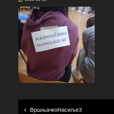
on
Post
ВршњачкоНасиље3