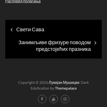
Распоред полагања
Post
Свети Сава
navigation
Занимљиве фризуре поводом
предстојећих празника
Copyright © 2026
Лукијан Мушицки
. Dark
Edufication by
Themepalace
Facebook
YouTube
Instagram