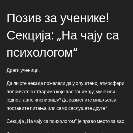
Позив за ученике!
Секција: „На чају са
психологом“
Драги ученици,
Да ли сте некада пожелели да у опуштеној атмосфери
попричате о стварима које вас занимају, муче или
једноставно инспиришу? Да размените мишљења,
поставите питања или само саслушате друге?
Секција „На чају са психологом“ је право место за вас!