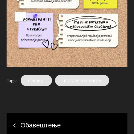
Tags:
секција
чај са психологом
Post
Обавештење