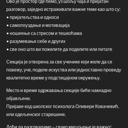
Ово је простор где ћемо, уз шољу чаја и пријатан
разговор, заједно истраживати важне теме као што су:
• пријатељства и односи
• самопоуздање и мотивација
• ношеење са стресом и тешкоћама
• разумевање себе и других
• све оно што ви пожелите да поделите или питате
Секција је отворена за све ученике који желе да се
повежу, уче, поделе искуства или једноставно проведу
квалитетно време у подстицајном окружењу.
Место и време одржавања секције биће накнадно
објављени.
Пријаве код школског психолога Оливере Ковачевић,
или одељенског старешине.
Дођи да разговарамо – свако мишљење је важно!