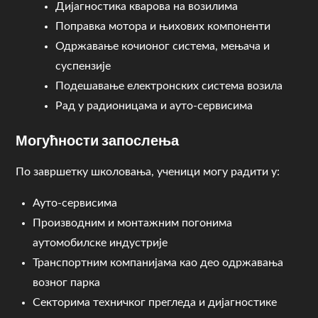
Дијагностика кварова на возилима
Поправка мотора и њихових компоненти
Одржавање кочионог система, мењача и
суспензије
Подешавање електронских система возила
Рад у радионицама и ауто-сервисима
Могућности запослења
По завршетку школовања, ученици могу радити у:
Ауто-сервисима
Производним и монтажним погонима
аутомобилске индустрије
Транспортним компанијама као део одржавања
возног парка
Секторима техничког прегледа и дијагностике