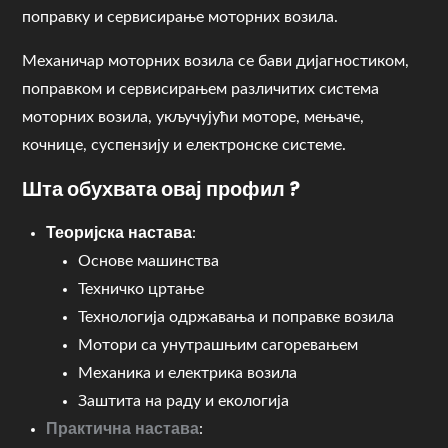
поправку и сервисирање моторних возила.
Механичар моторних возила се бави дијагностиком,
поправком и сервисирањем различитих система
моторних возила, укључујући моторе, мењаче,
кочнице, суспензију и електронске системе.
Шта обухвата овај профил ?
Теоријска настава
:
Основе машинства
Техничко цртање
Технологија одржавања и поправке возила
Мотори са унутрашњим сагоревањем
Механика и електрика возила
Заштита на раду и екологија
Практична настава
: