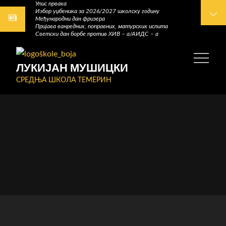
Упис првака
Skip
Избор уџбеника за 2026/2027 школску годину
Међународни дан фризера
to
Пријава ванредних, поправних, матурских испита
content
Светски дан борбе против ХИВ – а/АИДС – а
ЛУКИЈАН МУШИЦКИ
СРЕДЊА ШКОЛА ТЕМЕРИН