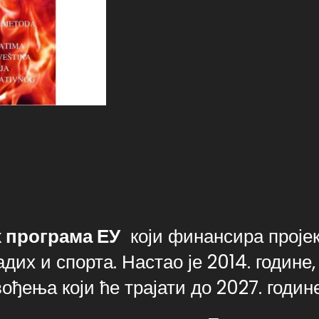
х
програм
а
ЕУ
који финансира проје
их и спорта. Настао је 2014. године, 
ођења који ће трајати до 2027. године