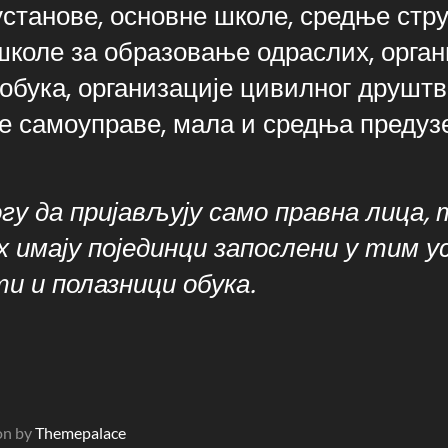
установе, основне школе, средње стр
школе за образовање одраслих, органи
обука, организације цивилног друштв
не самоуправе, мала и средња преду
гу да пријављују само правна лица, 
х имају појединци запослени у тим 
и и полазници обука.
ion by
Themepalace