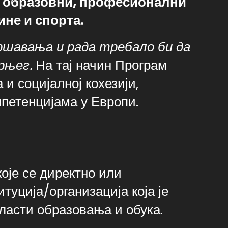
и образовни, професионални
ине и спорта.
ршавања и рада требало би да
ерњег.
На тај начин Програм
и социјалној кохезији,
петенцијама у Европи.
које се директно или
туција/организација која је
бласти образовања и обука.