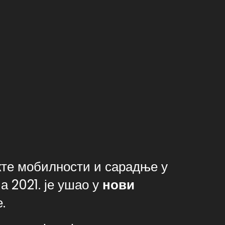
кте мобилности и сарадње у
а 2021. је ушао у
нови
.