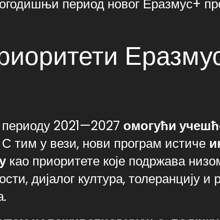
огодишњи период новог Еразмус+ про
риоритети Еразму
у периоду 2021—2027
омогући учешће
. С тим у вези, нови програм истиче
и
у
као приоритете које подржава низо
ости, дијалог култура, толеранцију и
а.