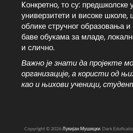
Kонкретно, то су: предшколске 
универзитети и високе школе, 
облике стручног образовања и 
баве обукама за младе, локал
и слично.
Важно је знати да пројекте мо
организације, а користи од њи
као и њихови ученици, студент
Copyright © 2026
Лукијан Мушицки
. Dark Eduficat