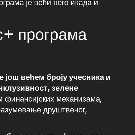
грама је већи него икада и
с+ програма
 још већем броју учесника и
нклузивност, зелене
м финансијских механизама,
 разумевање друштвеног,