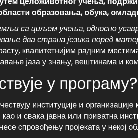
путем целоживотног учења, подрж
 области образовања, обука, омлад
земљи са циљем учења, односно усав
авање два страна језика поред мат
асту, квалитетнијим радним местима 
авање јаза у знању, вештинама и ком
ствује у програму?
ествују институције и организације 
као и свака јавна или приватна инсти
несе спровођењу пројеката у некој о