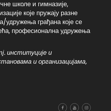
учне школе и гимназије,
зације које пружају разне
а/удружења грађана које се
зећа, професионална удружења
тј. институције и
установама и организацијама,
Facebook
YouTube
Instagram