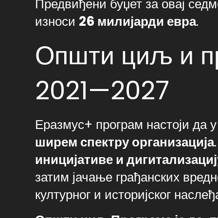
Предвиђени буџет за овај седм
износи
26 милијарди евра
.
Општи циљ и п
2021—2027
Еразмус+ програм настоји да 
ширем спектру организација
иницијативе и дигитализациј
затим јачање грађанских вредн
културног и историјског наслеђ