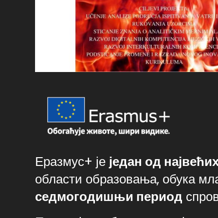
Еразмус+ је
један од највећи
области образовања, обука млад
седмогодишњи период
спров