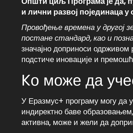
Општи циљ Програма је да, 
и лични развој појединаца у
Провођење времена у другој 
постане стандард, као и позн
значајно доприноси одрживом р
подстиче иновације и премошћ
Kо може да уче
У Еразмус+ програму могу да уч
индиректно баве образовањем, 
активна, може и жели да допри