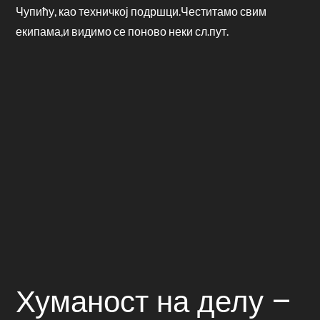
Чупићу, као техничкој подршци.Честитамо свим
екипама,и видимо се поново неки сл.пут.
Хуманост на делу –