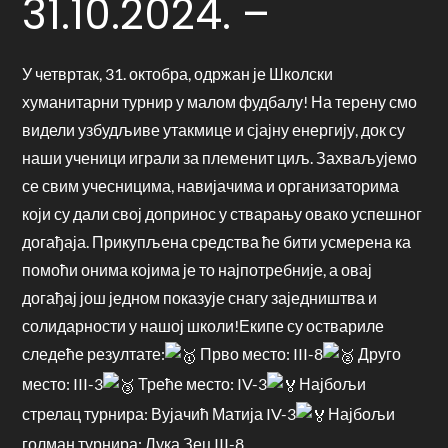
31.10.2024. –
У четвртак, 31. октобра, одржан је Школски
хуманитарни турнир у малом фудбалу! На терену смо
видели узбудљиве утакмице и сјајну енергију, док су
наши ученици играли за племенит циљ. Захваљујемо
се свим учесницима, навијачима и организаторима
који су дали свој допринос у стварању овако успешног
догађаја. Прикупљена средства ће бити усмерена ка
помоћи онима којима је то најпотребније, а овај
догађај још једном показује снагу заједништва и
солидарности у нашој школи!Екипе су оствариле
следеће резултате:
Прво место: III-8
Друго
место: III-3
Треће место: IV-3
Најбољи
стрелац турнира: Вујачић Матија IV-3
Најбољи
голман турнира: Лука Зец III-8