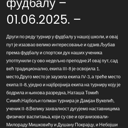
фудбалу –
01.06.2025. –
Други по реду турнир у фудбалу у нашој школи, и овај
пут је изазвао велико интересовање и одзив.Љубав
према фудбалу и спортски дух наших ученика
употпунили су ово недељно преподне.И овај пут, сад
већ традиционално, екипа III-8 је освојила 1.
место.Друго место је заузела екипа IV-3, а треће место
екипа II-8, уједно и најбројнија екипа на турниру коју је
бодрила и њихова разредна, Наташа Томић
Симић.Најбољи голман турнира је Дамјан Вукелић,
ученик II-8.Велику захвалност дугујемо наставницима
физичког васпитања, који су све и организовали-
Милораду Мишковићу и Душану Покрајцу, и Небојши