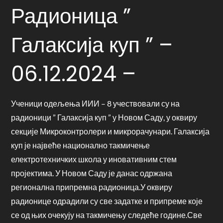
Радионица ”
Галаксија куп ” –
06.12.2024 –
Ученици одељења ИИИ – 8 учествовали су на
радионици ” Галаксија куп ” у Новом Саду, у оквиру
секције Микроконтролери и микрорачунари. Галаксија
куп је највеће национално такмичење
електротехничких школа у иновативним стем
пројектима. У Новом Саду је данас одржана
регионална припремна радионица.У оквиру
радионице одрадили су све задатке и припреме које
се од њих очекују на такмичењу следеће године.Све