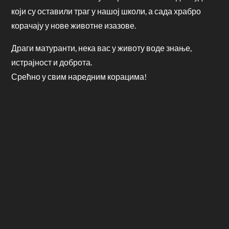
који су оставили траг у нашој школи, а сада храбро
корачају у нове животне изазове.
Драги матуранти, нека вас у животу воде знање,
истрајност и доброта.
Срећно у свим наредним корацима!