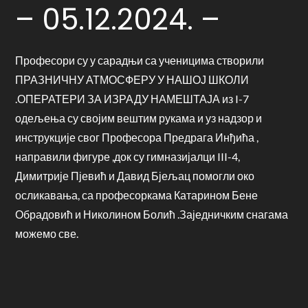
– 05.12.2024. –
Професори су у сарадњи са ученицима створили
ПРАЗНИЧНУ АТМОСФЕРУ У НАШОЈ ШКОЛИ
.ОПЕРАТЕРИ ЗА ИЗРАДУ НАМЕШТАЈА из I-7
одељења су својим вештим рукама и уз надзор и
инструкције свог Професора Предрага Инђића ,
направили фигуре ,док су гимназијалци III-4,
Димитрије Пјевић и Давид Бјељац помогли око
осликавања, са професоркама Катарином Бене
Обрадовић и Николином Болић .Заједничким снагама
можемо све.