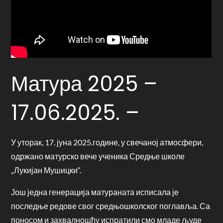
Матура 2025 –
17.06.2025. –
У уторак, 17. јуна 2025.године, у свечаној атмосфери,
одржано матурско вече ученика Средње школе
„Лукијан Мушицки“.
Још једна генерација матураната исписала је
последње редове свог средњошколског поглавља. Са
поносом и захвалношћу испратили смо младе људе