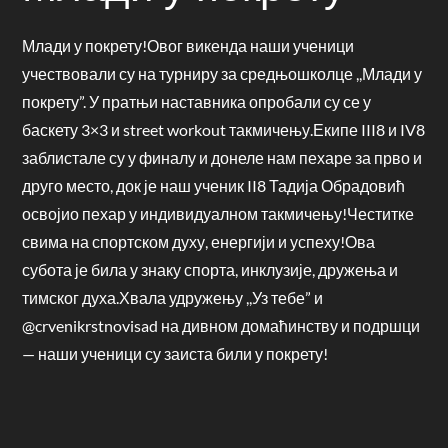
Млади у покрету!Овог викенда наши ученици
учествовали су на турниру за средњошколце ,,Млади у
покрету”. У пратњи наставника опробали су се у
баскету 3×3 и street workout такмичењу.Екипе III8 и IV8
заблистале су у финалу и донеле нам пехаре за прво и
друго место, док је наш ученик II8 Тадија Обрадовић
освојио пехар у индивидуалном такмичењу!Честитке
свима на спортском духу, енергији и успеху!Ова
субота је била у знаку спорта, инклузије, дружења и
тимског духа.Хвала удружењу ,,Уз тебе” и
@crvenikrstnovisad на дивном домаћинству и подршци
— наши ученици су заиста били у покрету!