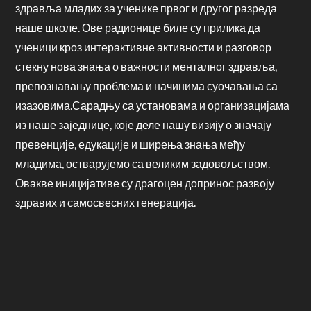
здравља младих за ученике првог и другог разреда
наше школе. Ове радионице биле су прилика да
ученици кроз интерактивне активности и разговор
стекну нова знања о важности менталног здравља,
препознавању проблема и начинима суочавања са
изазовима.Сарадњу са установама и организацијама
из наше заједнице, које деле нашу визију о значају
превенције, едукације и ширења знања међу
младима, остварујемо са великим задовољством.
Овакве иницијативе су драгоцен допринос развоју
здравих и самосвесних генерација.