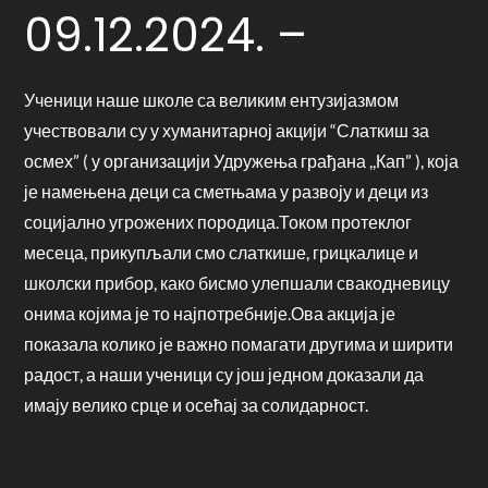
09.12.2024. –
Ученици наше школе са великим ентузијазмом
учествовали су у хуманитарној акцији “Слаткиш за
осмех” ( у организацији Удружења грађана ,,Кап” ), која
је намењена деци са сметњама у развоју и деци из
социјално угрожених породица.Током протеклог
месеца, прикупљали смо слаткише, грицкалице и
школски прибор, како бисмо улепшали свакодневицу
онима којима је то најпотребније.Ова акција је
показала колико је важно помагати другима и ширити
радост, а наши ученици су још једном доказали да
имају велико срце и осећај за солидарност.